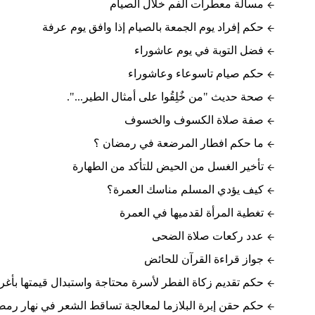
مسألة معطرات الفم خلال الصيام
حكم إفراد يوم الجمعة بالصيام إذا وافق يوم عرفة
فضل التوبة في يوم عاشوراء
حكم صيام تاسوعاء وعاشوراء
صحة حديث "من خٌلِقُوا على أمثال الطير...".
صفة صلاة الكسوف والخسوف
ما حكم افطار المرضعة في رمضان ؟
تأخير الغسل من الحيض للتأكد من الطهارة
كيف يؤدي المسلم مناسك العمرة؟
تغطية المرأة لقدميها في العمرة
عدد ركعات صلاة الضحى
جواز قراءة القرآن للحائض
حكم تقديم زكاة الفطر لأسرة محتاجة واستبدال قيمتها بأغ
حكم حقن إبرة البلازما لمعالجة تساقط الشعر في نهار رم