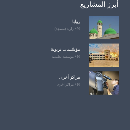
أبرز المشاريع
زوايا
50+ زاوية (مسجد)
مؤسّسات تربوية
10+ مؤسسة تعليمية
مراكز أخرى
10+ مراكز اخرى