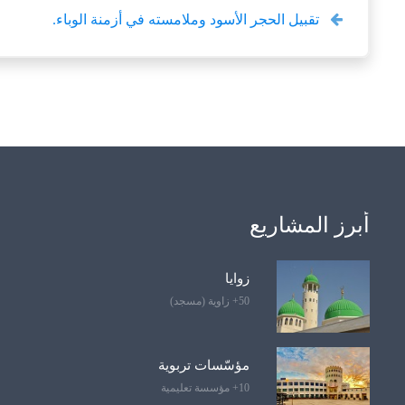
تقبيل الحجر الأسود وملامسته في أزمنة الوباء.
أبرز المشاريع
زوايا
50+ زاوية (مسجد)
مؤسّسات تربوية
10+ مؤسسة تعليمية