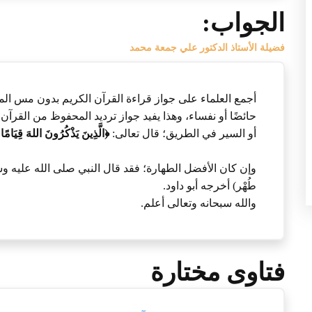
الجواب:
فضيلة الأستاذ الدكتور علي جمعة محمد
أجمع العلماء على جواز قراءة القرآن الكريم بدون مس المص
حائضًا أو نفساء، وهذا يفيد جواز ترديد المحفوظ من القرآن الك
أو السير في الطريق؛ قال تعالى:
﴿الَّذِينَ يَذْكُرُونَ اللهَ قِيَامًا
وإن كان الأفضل الطهارة؛ فقد قال النبي صلى الله عليه وسلم: (إِنِّي كَ
طُهْر) أخرجه أبو داود.
والله سبحانه وتعالى أعلم.
فتاوى مختارة