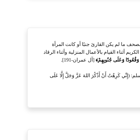
حف ما لم يكن القارئ جنبًا أو كانت المرأة
ريم أثناء القيام بالأعمال المنزلية وأثناء الرقاد
 وَقُعُودًا وَعَلَى جُنُوبِهِمْ﴾
[آل عمران-191].
رِهْتُ أَنْ أَذْكُرَ اللهَ عَزَّ وَجَلَّ إِلَّا عَلَى