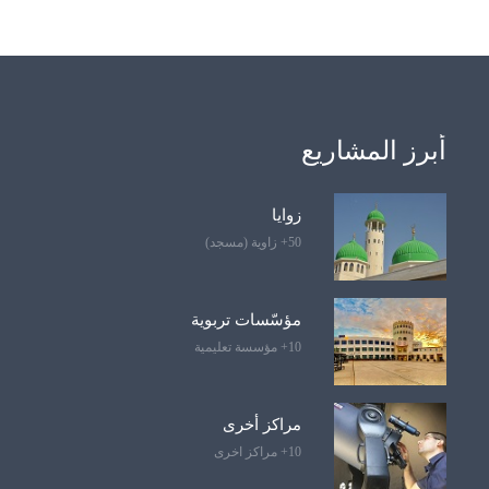
أبرز المشاريع
زوايا
50+ زاوية (مسجد)
مؤسّسات تربوية
10+ مؤسسة تعليمية
مراكز أخرى
10+ مراكز اخرى