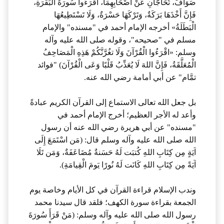
صَوَافَّ، تُحَاجَّانِ عَنْ أَصْحَابِهِمَا، اقْرَءُوا سُورَةَ الْبَقَرَةِ،
فَإِنَّ أَخْذَهَا بَرَكَةٌ، وَتَرْكَهَا حَسْرَةٌ، وَلَا تَسْتَطِيعُهَا
الْبَطَلَةُ» أخرجه الإمام أحمد في "مسنده" والإمام
مسلم في "صحيحه"، وقوله صلى الله عليه وآله
وسلم: «اقْرَءُوا الْقُرْآنَ وَلَا تغُرَّنَّكُمْ هَذِهِ الْمَصَاحِفُ
الْمُعَلَّقَةُ، فَإِنَّ اللهَ لَا يُعَذِّبُ قَلْبًا وَعَى الْقُرْآنَ) "فوائد
تمَّام" عن أبي أمامة رضي الله عنه.
بل جعل الله تعالى الاستماع إلى القرآن الكريم عبادةً
وأعد له الأجر العظيم؛ أخرج الإمام أحمد في
"مسنده" عن أبي هريرة رضي الله عنه أن رسول
الله صلى الله عليه وآله وسلم قال: (مَن اسْتَمَعَ إِلَى
آيَةٍ مِن كِتَابِ اللهِ كُتبَت لَهُ حَسَنةٌ مُضَاعَفَةٌ، وَمَن تَلَا
آيَةً مِن كِتَابِ اللهِ كَانَت لَهُ نُورًا يَومَ الْقِيامَةِ).
وندب الإسلام قراءة القرآن في كل الأيام وخاصة يوم
الجمعة بقراءة سورة الكهف؛ فلقد قال سيدنا محمد
رسول الله صلى الله عليه وآله وسلم: (مَنْ قَرَأَ سُورَةَ