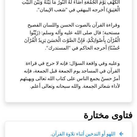
الْكَهْفِ يَوْمَ الجُمُعَةِ أَضَاءَ لَهُ النُّورُ مَا بَيْنَهُ وَبَيْنَ الْبَيْتِ
الْعَتِيقِ) أخرجه البيهقي في "شعب الإيمان".
وقراءة القرآن بالصوت الحسن واللسان الفصيح
مستحبة؛ قال صلى الله عليه وآله وسلم: (زَيِّنُوا
الْقُرْآنَ بِأَصْوَاتِكُمْ، فَإِنَّ الصَّوْتَ الْحَسَنَ يَزِيدُ الْقُرْآنَ
حُسْنًا) أخرجه الحاكم في "المستدرك".
وعليه وفي واقعة السؤال: فإنه لا حرج في قراءة
القرآن في المساجد يوم الجمعة قبل الجمعة، فإنه
أمرٌ حسنٌ يجمع الناس على كتاب الله تعالى ويهيئهم
لأداء شعائر الجمعة. والله سبحانه وتعالى أعلم.
فتاوى مختارة
اللهو أو التدخين أثناء تلاوة القرآن.