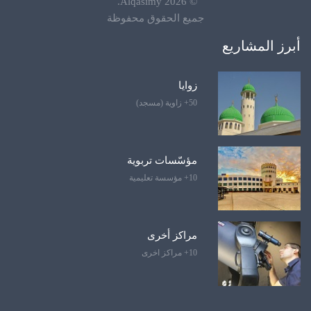
.
Alqasimy
2026
©
جميع الحقوق محفوظة
أبرز المشاريع
زوايا
50+ زاوية (مسجد)
مؤسّسات تربوية
10+ مؤسسة تعليمية
مراكز أخرى
10+ مراكز اخرى