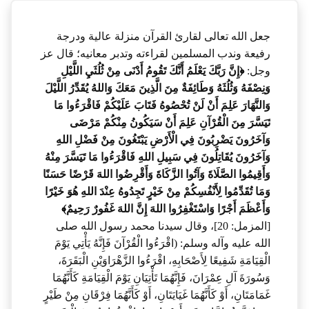
جعل الله تعالى لقارئ القرآن منزلة عالية ودرجة
رفيعة وندب المسلمين لقراءته وتدبر معانيه؛ قال عز
وجل:
﴿إِنَّ رَبَّكَ يَعْلَمُ أَنَّكَ تَقُومُ أَدْنَى مِنْ ثُلُثَيِ اللَّيْلِ
وَنِصْفَهُ وَثُلُثَهُ وَطَائِفَةٌ مِنَ الَّذِينَ مَعَكَ وَاللهُ يُقَدِّرُ اللَّيْلَ
وَالنَّهَارَ عَلِمَ أَنْ لَنْ تُحْصُوهُ فَتَابَ عَلَيْكُمْ فَاقْرَءُوا مَا
تَيَسَّرَ مِنَ الْقُرْآنِ عَلِمَ أَنْ سَيَكُونُ مِنْكُمْ مَرْضَى
وَآخَرُونَ يَضْرِبُونَ فِي الْأَرْضِ يَبْتَغُونَ مِنْ فَضْلِ اللهِ
وَآخَرُونَ يُقَاتِلُونَ فِي سَبِيلِ اللهِ فَاقْرَءُوا مَا تَيَسَّرَ مِنْهُ
وَأَقِيمُوا الصَّلَاةَ وَآتُوا الزَّكَاةَ وَأَقْرِضُوا اللهَ قَرْضًا حَسَنًا
وَمَا تُقَدِّمُوا لِأَنْفُسِكُمْ مِنْ خَيْرٍ تَجِدُوهُ عِنْدَ اللهِ هُوَ خَيْرًا
وَأَعْظَمَ أَجْرًا وَاسْتَغْفِرُوا اللهَ إِنَّ اللهَ غَفُورٌ رَحِيمٌ﴾
[المزمل: 20]، وقال سيدنا محمد رسول الله صلى
الله عليه وآله وسلم: (اقْرَءُوا الْقُرْآنَ فَإِنَّهُ يَأْتِي يَوْمَ
الْقِيَامَةِ شَفِيعًا لِأَصْحَابِهِ، اقْرَءُوا الزَّهْرَاوَيْنِ الْبَقَرَةَ،
وَسُورَةَ آلِ عِمْرَانَ، فَإِنَّهُمَا تَأْتِيَانِ يَوْمَ الْقِيَامَةِ كَأَنَّهُمَا
غَمَامَتَانِ، أَوْ كَأَنَّهُمَا غَيَايَتَانِ، أَوْ كَأَنَّهُمَا فِرْقَانِ مِنْ طَيْرٍ