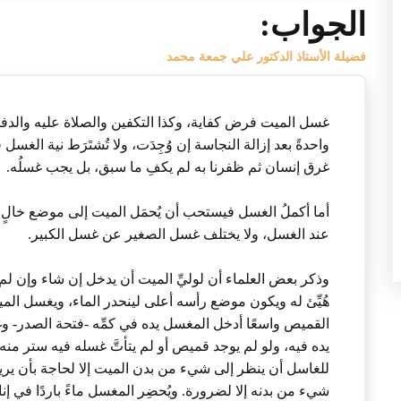
الجواب:
فضيلة الأستاذ الدكتور علي جمعة محمد
غسل الميت فرض كفاية، وكذا التكفين والصلاة عليه والدفن 
واحدةً بعد إزالة النجاسة إن وُجِدَت، ولا تُشتَرَط نية الغسل
غرق إنسان ثم ظفرنا به لم يكفِ ما سبق، بل يجب غسلُه.
أما أكملُ الغسل فيستحب أن يُحمَل الميت إلى موضع خالٍ مستور
عند الغسل، ولا يختلف غسل الصغير عن غسل الكبير.
وذكر بعض العلماء أن لوليِّ الميت أن يدخل إن شاء وإن لم 
هُيِّئ له ويكون موضع رأسه أعلى لينحدر الماء، ويغسل ال
القميص واسعًا أدخل المغسل يده في كمِّه -فتحة الصدر- و
يده فيه، ولو لم يوجد قميص أو لم يتأتَّ غسله فيه ستر منه
للغاسل أن ينظر إلى شيء من بدن الميت إلا لحاجة بأن يري
شيء من بدنه إلا لضرورة. ويُحضِر المغسل ماءً باردًا في إن