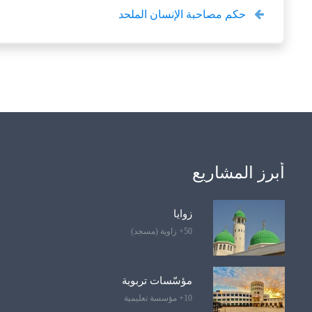
حكم مصاحبة الإنسان الملحد
أبرز المشاريع
زوايا
50+ زاوية (مسجد)
مؤسّسات تربوية
10+ مؤسسة تعليمية