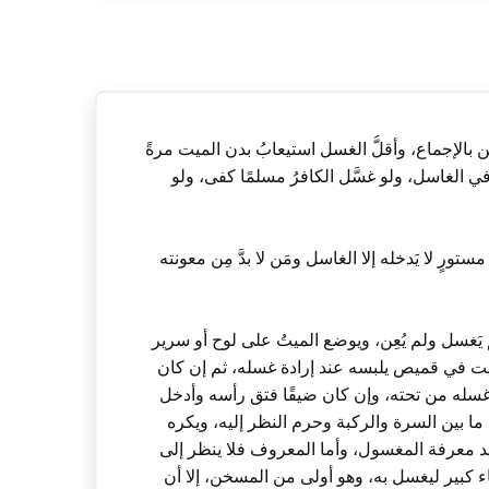
بالإجماع، وأقلُّ الغسل استيعابُ بدن الميت مرةً
 في الغاسل، ولو غسَّل الكافرُ مسلمًا كفى، ولو
ٍ لا يَدخله إلا الغاسل ومَن لا بدَّ مِن معونته
يَغسل ولم يُعِن، ويوضع الميتُ على لوح أو سرير
ميت في قميص يلبسه عند إرادة غسله، ثم إن كان
غسله من تحته، وإن كان ضيقًا فتق رأسه وأدخل
 ما بين السرة والركبة وحرم النظر إليه، ويكره
د معرفة المغسول، وأما المعروف فلا ينظر إلى
اء كبير ليغسل به، وهو أولى من المسخن، إلا أن