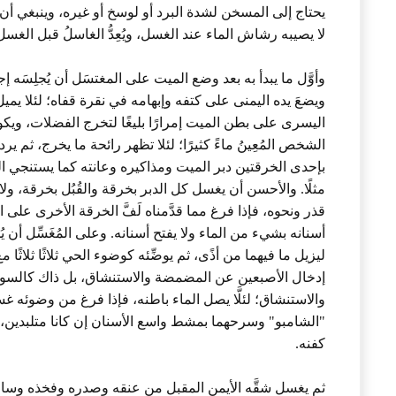
يحتاج إلى المسخن لشدة البرد أو لوسخ أو غيره، وينبغي أن 
لا يصيبه رشاش الماء عند الغسل، ويُعِدُّ الغاسلُ قبل الغس
وأوَّل ما يبدأ به بعد وضع الميت على المغتسَل أن يُجلِسَه إجل
ويضعَ يده اليمنى على كتفه وإبهامه في نقرة قفاه؛ لئلا يميل ر
اليسرى على بطن الميت إمرارًا بليغًا لتخرج الفضلات، و
الشخص المُعِينُ ماءً كثيرًا؛ لئلا تظهر رائحة ما يخرج، ثم 
بإحدى الخرقتين دبر الميت ومذاكيره وعانته كما يستنجي ا
مثلًا. والأحسن أن يغسل كل الدبر بخرقة والقُبُل بخرقة، ولا 
قذر ونحوه، فإذا فرغ مما قدَّمناه لَفَّ الخرقة الأخرى على ا
أسنانه بشيء من الماء ولا يفتح أسنانه. وعلى المُغَسِّل أ
ليزيل ما فيهما من أذًى، ثم يوضِّئه كوضوء الحي ثلاثًا ثلاثً
إدخال الأصبعين عن المضمضة والاستنشاق، بل ذاك كالسو
والاستنشاق؛ لئلَّا يصل الماء باطنه، فإذا فرغ من وضوئه 
"الشامبو" وسرحهما بمشط واسع الأسنان إن كانا متلبدين، وي
كفنه.
ثم يغسل شقَّه الأيمن المقبل من عنقه وصدره وفخذه وساقه