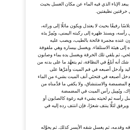
يبعد الإناء الذي فيه الماء عن مكان الغسل بحيث
ل خرقتين نظيفتين.
اسًا رفيقًا بحيث لا يعتدل ويكون مائلًا إلى ورائه،
أسه، ويسندَ ظهره إلى ركبته اليمنى، ويُمِرَّ يدَه
يكون عنده مجمرة فائحة بالطيب، ويصب عليه
يرده إلى هيئة الاستلقاء. ويغسل بيساره وهي ملفوفة
لحي، ثم يلقي تلك الخرقة ويغسل يده بماء وصابون
شك أنه أبلغُ في النظافة، ثم يتعهَّد ما على بدنه من
ليد وأدخل أصبعه في فم الميت وأَمَرَّها على
ن يُدخل أصبعه في فتحتَي أنف الميت بشيء من الماء
ا مع المضمضة والاستنشاق، ولا يكفي ما قدَّمناه من
اك، ويُمِيل رأس الميت في المضمضة
غسل رأسه ثم لحيته بشيء فيه رغوة كالصابون أو
رفق لئلَّا ينتف شعرًا، فإن انتتف رده إليه في
 وقدمه، ثم يغسل شقه الأيسر كذلك. ثم يحوِّله