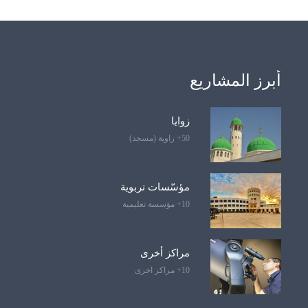
أبرز المشاريع
زوايا
50+ زاوية (مسجد)
مؤسّسات تربوية
10+ مؤسسة تعليمية
مراكز أخرى
10+ مراكز اخرى