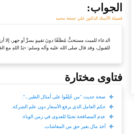
الجواب:
فضيلة الأستاذ الدكتور علي جمعة محمد
الدعاء للميت مستحبٌّ مُطلَقًا دونَ تقييدٍ بسرٍّ أو جهر، إلا أ
للقبول، وقد قال صلى الله عليه وآله وسلم: «يَدُ اللهِ مع الج
فتاوى مختارة
صحة حديث "من خٌلِقُوا على أمثال الطير...".
حكم العامل الذي يرفع الأسعار دون علم الشركة.
عدم المصافحة تجنبًا للعدوى في زمن الوباء.
أخذ مال بغير حق من المعاشات.