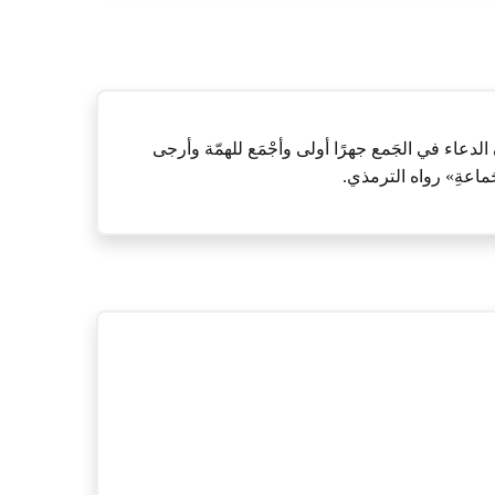
ن الدعاء في الجَمع جهرًا أولى وأجْمَع للهمّة وأرجى
َماعةِ» رواه الترمذي.