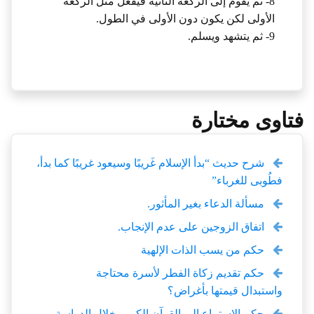
8- ثم يقوم إلى الركعة الثانية فيفعل مثل الركعة
الأولى لكن يكون دون الأولى في الطول.
9- ثم يتشهد ويسلم.
فتاوى مختارة
شرح حديث “بدأ الإسلام غَريبًا وسيعود غريبًا كما بدأ،
فطُوبى للغرباء”
مسألة الدعاء بغير المأثور.
اتفاق الزوجين على عدم الإنجاب.
حكم من يسب الذات الإلهية
حكم تقديم زكاة الفطر لأسرة محتاجة
واستبدال قيمتها بأغراض؟
حكم الاستماع إلى القرآن الكريم خلال الدراسة