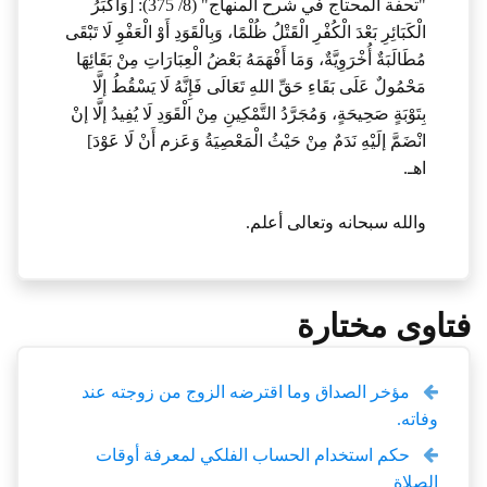
"تحفة المحتاج في شرح المنهاج" (8/ 375): [وَأَكْبَرُ
الْكَبَائِرِ بَعْدَ الْكُفْرِ الْقَتْلُ ظُلْمًا، وَبِالْقَوَدِ أَوْ الْعَفْوِ لَا تَبْقَى
مُطَالَبَةٌ أُخْرَوِيَّةٌ، وَمَا أَفْهَمَهُ بَعْضُ الْعِبَارَاتِ مِنْ بَقَائِهَا
مَحْمُولٌ عَلَى بَقَاءِ حَقِّ اللهِ تَعَالَى فَإِنَّهُ لَا يَسْقُطُ إلَّا
بِتَوْبَةٍ صَحِيحَةٍ، وَمُجَرَّدُ التَّمْكِينِ مِنْ الْقَوَدِ لَا يُفِيدُ إلَّا إنْ
انْضَمَّ إلَيْهِ نَدَمٌ مِنْ حَيْثُ الْمَعْصِيَةُ وَعَزم أَنْ لَا عَوْدَ]
اهـ.
والله سبحانه وتعالى أعلم.
فتاوى مختارة
مؤخر الصداق وما اقترضه الزوج من زوجته عند
وفاته.
حكم استخدام الحساب الفلكي لمعرفة أوقات
الصلاة