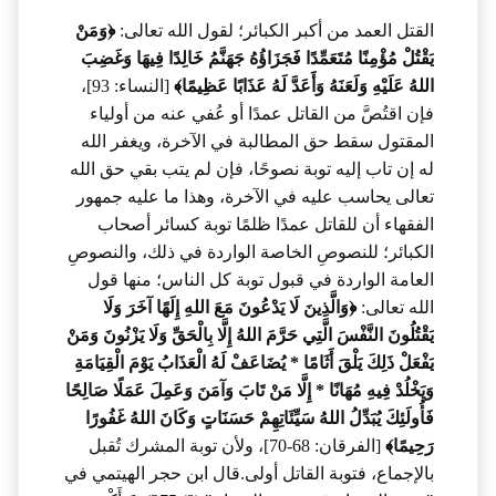
القتل العمد من أكبر الكبائر؛ لقول الله تعالى:
﴿وَمَنْ
يَقْتُلْ مُؤْمِنًا مُتَعَمِّدًا فَجَزَاؤُهُ جَهَنَّمُ خَالِدًا فِيهَا وَغَضِبَ
اللهُ عَلَيْهِ وَلَعَنَهُ وَأَعَدَّ لَهُ عَذَابًا عَظِيمًا﴾
[النساء: 93]،
فإن اقتُصَّ من القاتل عمدًا أو عُفي عنه من أولياء
المقتول سقط حق المطالبة في الآخرة، ويغفر الله
له إن تاب إليه توبة نصوحًا، فإن لم يتب بقي حق الله
تعالى يحاسب عليه في الآخرة، وهذا ما عليه جمهور
الفقهاء أن للقاتل عمدًا ظلمًا توبة كسائر أصحاب
الكبائر؛ للنصوصِ الخاصة الواردة في ذلك، والنصوصِ
العامة الواردة في قبول توبة كل الناس؛ منها قول
الله تعالى:
﴿وَالَّذِينَ لَا يَدْعُونَ مَعَ اللهِ إِلَهًا آخَرَ وَلَا
يَقْتُلُونَ النَّفْسَ الَّتِي حَرَّمَ اللهُ إِلَّا بِالْحَقِّ وَلَا يَزْنُونَ وَمَنْ
يَفْعَلْ ذَلِكَ يَلْقَ أَثَامًا * يُضَاعَفْ لَهُ الْعَذَابُ يَوْمَ الْقِيَامَةِ
وَيَخْلُدْ فِيهِ مُهَانًا * إِلَّا مَنْ تَابَ وَآمَنَ وَعَمِلَ عَمَلًا صَالِحًا
فَأُولَئِكَ يُبَدِّلُ اللهُ سَيِّئَاتِهِمْ حَسَنَاتٍ وَكَانَ اللهُ غَفُورًا
رَحِيمًا﴾
[الفرقان: 68-70]، ولأن توبة المشرك تُقبل
بالإجماع، فتوبة القاتل أولى.قال ابن حجر الهيتمي في