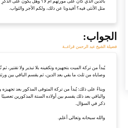
بالدين الذي كان على مورثهم أم لا؟ وهل يكون على الذكرِ م
مثل الأنثى فيه؟ أفيدونا عن ذلك، ولكم الأجر والثواب.
الجواب:
فضيلة الشيخ عبد الرحمن قراعــة
يُبدأ من تركة الميت بتجهيزه وتكفينه بلا تبذير ولا تقتير، ث
وصاياه من ثلث ما بقي بعد الدين، ثم يقسم الباقي بين و
وبناءً على ذلك: يُبدأ من تركة المتوفى المذكور بعد تجهيزه و
والباقي بعد ذلك يقسم بين أولاده الستة المذكورين تعصيبًا 
ذكر في السؤال.
والله سبحانه وتعالى أعلم.