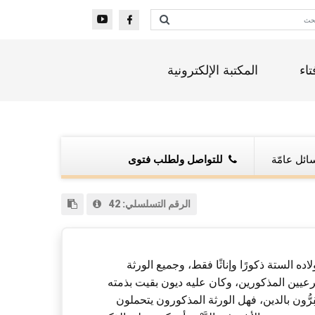
تاء
المكتبة الإلكترونية
ائل عامّة
للتواصل ولطلب فتوى
الرقم التسلسلي:
42
ه الستة ذكورًا وإناثًا فقط، وجميع الورثة
شرعيين المذكورين، وكان عليه ديون بقيت بذمته
ُّون بالدين، فهل الورثة المذكورون يتحملون