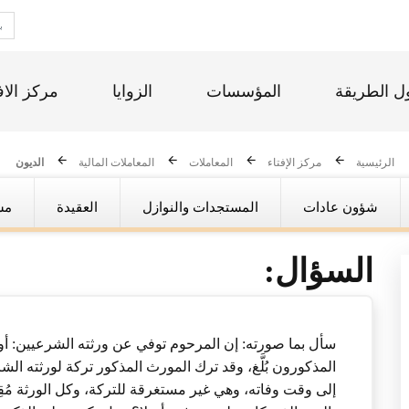
ل الطريقة
المؤسسات
الزوايا
مركز الاف
الرئيسية
مركز الإفتاء
المعاملات
المعاملات المالية
الديون
شؤون عادات
المستجدات والنوازل
العقيدة
مس
السؤال:
سأل بما صورته: إن المرحوم توفي عن ورثته الشرعيين: أولاد
المذكورون بُلَّغ، وقد ترك المورث المذكور تركة لورثته ال
إلى وقت وفاته، وهي غير مستغرقة للتركة، وكل الورثة مُقِر