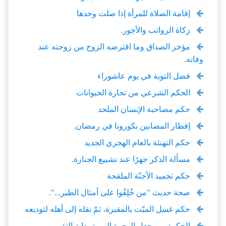
إقامة الصلاة للمرأة إذا صلت وحدها
زكاة الرواتب والأجور.
مؤخر الصداق وما اقترضه الزوج من زوجته عند
وفاته.
فضل التوبة في يوم عاشوراء
الحكم الشرعي من تجارة الحيوانات
حكم مصاحبة الإنسان الملحد
إفطار المصابين بكورونا في رمضان.
حكم التهنئة بالعام الهجري الجديد
مسألة الذكر جهرًا عند تشييع الجنازة.
حكم تجميد الأجنّة الملقحة
صحة حديث "من خٌلِقُوا على أمثال الطير...".
حكم غسل الميّت بالمقبرة، ثمّ نقله إلى أهله لتوديعه
الحكمة من جعل الهجرة النبوية بداية التقويم