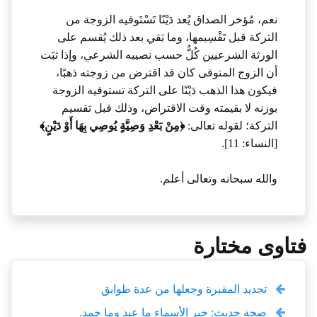
نعم، مُؤخر الصداق يُعد دَيْنًا تَسْتَوفيه الزوجة من
التركة قبل تَقْسِيمها، وما بَقي بعد ذلك يُقسم على
الورثة الشرعيين كُلٌّ حسب نصيبه الشرعي، وإذا ثبَت
أن الزوج المتوفى كان قد اقترض من زوجته ذهبًا،
فيكون هذا الذهب دَيْنًا على التركة تستوفيه الزوجة
بوزنه لا بقيمته وقت الاقتراض، وذلك قبل تقسيم
التركة؛ لقوله تعالى:
﴿مِنْ بَعْدِ وَصِيَّةٍ يُوصِي بِهَا أَوْ دَيْنٍ﴾
[النساء: 11].
والله سبحانه وتعالى أعلم.
فتاوى مختارة
تجديد المقبرة وجعلها من عدة طوابق
صحة حديث: خير الأسماء ما عبد وما حمد.