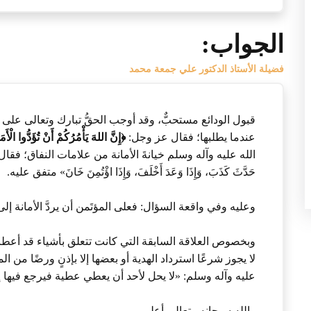
الجواب:
فضيلة الأستاذ الدكتور علي جمعة محمد
قبول الودائع مستحبٌّ، وقد أوجب الحقُّ تبارك وتعالى على ال
عندما يطلبها؛ فقال عز وجل:
﴿إِنَّ اللهَ يَأْمُرُكُمْ أَنْ تُؤَدُّوا الْأَم
الله عليه وآله وسلم خيانةَ الأمانة من علامات النفاق؛ فقال صلى ال
حَدَّثَ كَذَبَ، وَإِذَا وَعَدَ أَخْلَفَ، وَإِذَا اؤْتُمِنَ خَانَ» متفق عليه.
وعليه وفي واقعة السؤال: فعلى المؤتَمن أن يردَّ الأمانة إ
وبخصوص العلاقة السابقة التي كانت تتعلق بأشياء قد أعطاه
لا يجوز شرعًا استرداد الهدية أو بعضها إلا بإذنٍ ورضًا من الم
عليه وآله وسلم: «لا يحل لأحد أن يعطي عطية فيرجع فيها إل
والله سبحانه وتعالى أعلم.