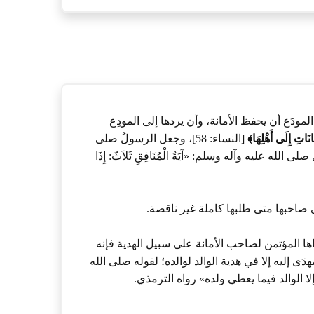
مودَع أن يحفظ الأمانة، وأن يردها إلى المودِع
َانَاتِ إِلَى أَهْلِهَا﴾
[النساء: 58]، وجعل الرسولُ صلى
له عليه وآله وسلم: «آيَةُ الْمُنَافِقِ ثَلاَثٌ: إِذَا
لى صاحبها متى طلبها كاملة غير ناقصة.
ا المؤتمن لصاحب الأمانة على سبيل الهدية فإنه
هدَى إليه إلا في هدية الوالد لوالده؛ لقوله صلى الله
ا الوالد فيما يعطي ولده» رواه الترمذي.