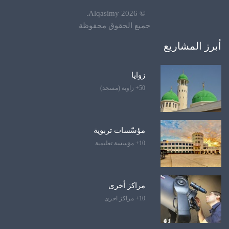
.
Alqasimy
2026
©
جميع الحقوق محفوظة
أبرز المشاريع
زوايا
50+ زاوية (مسجد)
مؤسّسات تربوية
10+ مؤسسة تعليمية
مراكز أخرى
10+ مراكز اخرى