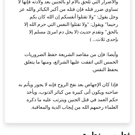
والأضرار التي تلحق بالأم أو بالجنين بعد ولادته فإنها لا
تساوي ضرر قتله فإن قتله من أكبر الكبائر والله عز
وجل يقول: "ولا تقتلوا أنفسكم إن الله كان بكم
رحيما" ويقول: "ولا تقتلوا النفس التي حرم الله إلا
بالحق" وتقدم حديث (لا يحل دم امرئ مسلم إلا
بإحدى ثلاث... )
وأيضا: فإن من مقاصد الشريعة حفظ الضروريات
الخمس التي اتفقت عليها الشرائع، ومنها ما يتعلق
بحفظ النفس.
فإذا كان الإجهاض بعد نفخ الروح فإنه لا يجوز ويأثم به
صاحبه ويكون أتى كبيرة من كبائر الذنوب، ويأخذ
حكم العمد في قتل الجنين ويترتب عليه ما ذكره
العلماء رحمهم الله من إيجاب الدية والمعاقبة.