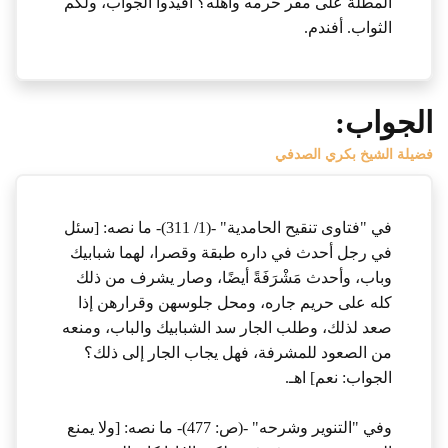
المطلة على مقر حرمه وأهله؟ أفيدوا الجواب، ولكم
الثواب. أفندم.
الجواب:
فضيلة الشيخ بكري الصدفي
في "فتاوى تنقيح الحامدية" -(1/ 311)- ما نصه: [سئل
في رجل أحدث في داره طبقة وقصرا، لهما شبابيك
وباب، وأحدث مَشْرَفَةً أيضًا، وصار يشرف من ذلك
كله على حريم جاره، ومحل جلوسهن وقرارهن إذا
صعد لذلك، وطلب الجار سد الشبابيك والباب، ومنعه
من الصعود للمشرفة، فهل يجاب الجار إلى ذلك؟
الجواب: نعم] اهـ.
وفي "التنوير وشرحه" -(ص: 477)- ما نصه: [ولا يمنع