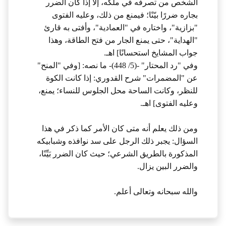
الشخص من تصرفه في ملكه، إلا إذا كان الضرر
بجاره ضررًا بيّنًا؛ فيمنع من ذلك، وعليه الفتوى
"بزازية"، واختاره في "العمادية"، وأفتى به قارئ
"الهداية"، حتى يمنع الجار من فتح الطاقة، وهذا
جواب المشايخ استحسانًا] اهـ.
وفي "رد المحتار" -(5/ 448)- ما نصه: [وفي "المنح"
عن "المضمرات" شرح القدوري: إذا كانت الكوة
للنظر، وكانت الساحة محل الجلوس للنساء؛ يمنع،
وعليه الفتوى] اهـ.
ومن ذلك يعلم أنه متى كان الأمر كما ذكر في هذا
السؤال: يجبر ذلك الرجل على سد نوافذه وشبابيكه
المذكورة بالطريق الشرعي؛ حيث كان الضرر بَيِّنًا،
والضرر البين يزال.
والله سبحانه وتعالى أعلم.