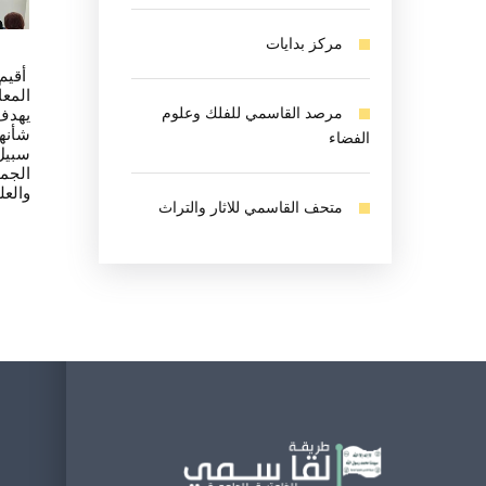
مركز بدايات
أقيم 
المعا
مرصد القاسمي للفلك وعلوم
يهدف 
شأنها
الفضاء
سبيل 
الجما
والعل
متحف القاسمي للاثار والتراث