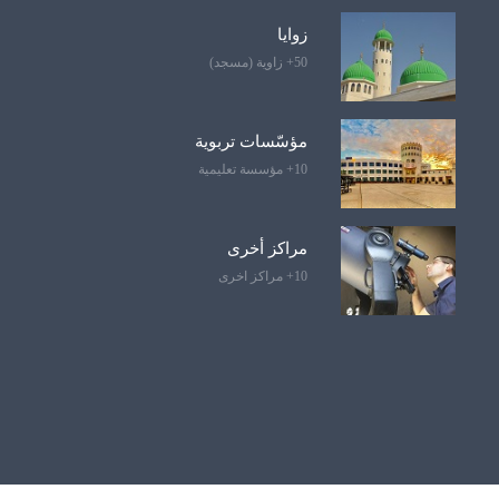
زوايا
50+ زاوية (مسجد)
مؤسّسات تربوية
10+ مؤسسة تعليمية
مراكز أخرى
10+ مراكز اخرى