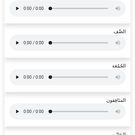
الصَّف
الجُمُعَة
المنَافِقون
التغَابُن