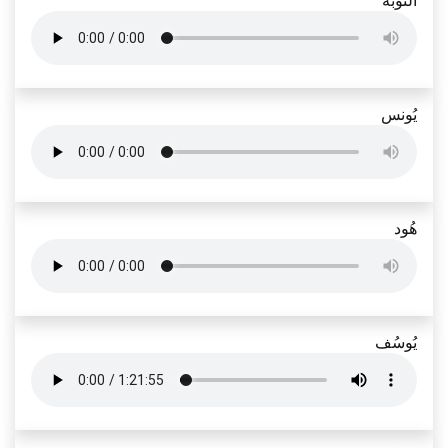
التوبَة
يُونس
هُود
يُوسُف