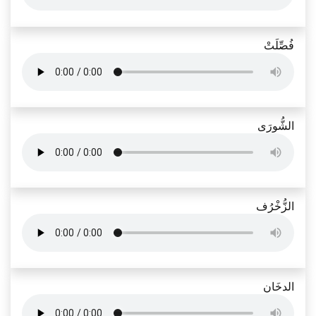
فُصِّلَتْ
الشُّورَى
الزُّخْرُف
الدخَان