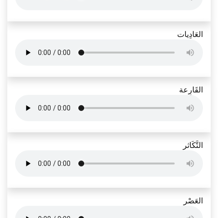
العَادِيات
القَارِعة
التَّكَاثر
العَصْر