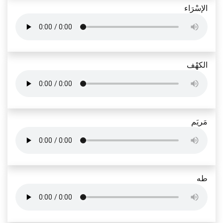
الإسْرَاء
الكهْف
مَريَم
طه