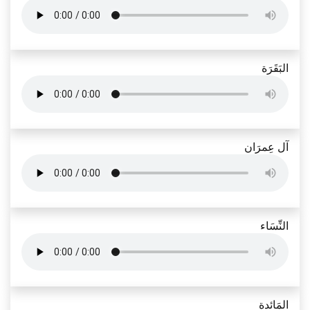
البَقَرَة
آل عِمرَان
النِّسَاء
المَائدة