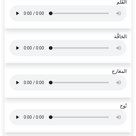
القَلَم
الحَاقَّة
المعَارج
نُوح