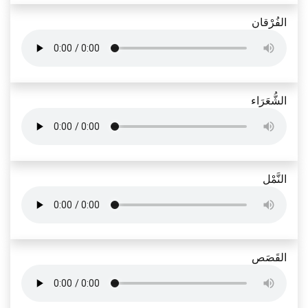
الفُرْقان
الشُّعَرَاء
النَّمْل
القَصَص