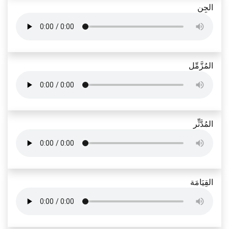
الجِن
المُزَّمِّل
المُدَّثِّر
القِيَامَة