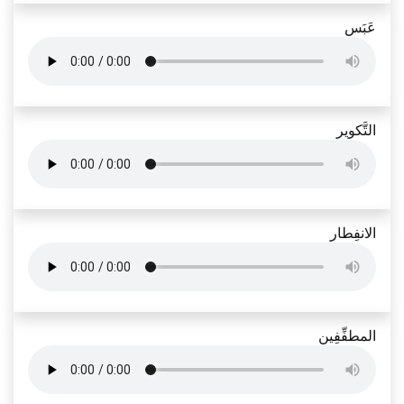
عَبَس
التَّكوير
الانفِطار
المطفِّفِين