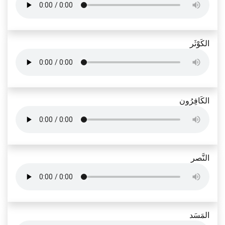
الكَوْثَر
الكَافِرُون
النَّصر
المَسَد