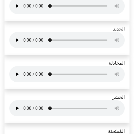
الحَديد
المجَادلة
الحَشر
المُمتَحنَة