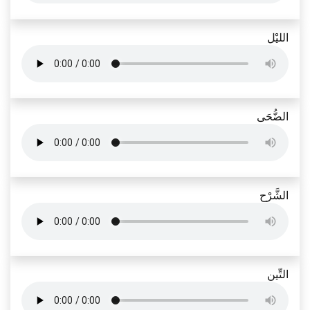
الليْل
الضُّحَى
الشَّرْح
التِّين