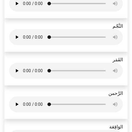
النَّجْم
القَمَر
الرَّحمن
الوَاقِعَة