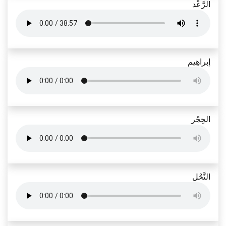
الرَّعْد
إبراهِيم
الحِجْر
النَّحْل