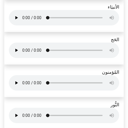
الأنبيَاء
الحَج
المُؤمنون
النُّور