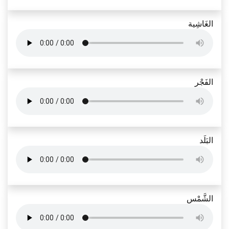
الغَاشِية
الفَجْر
البَلَد
الشَّمْس