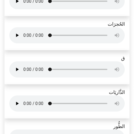
الحُجرَات
ق
الذَّاريَات
الطُّور