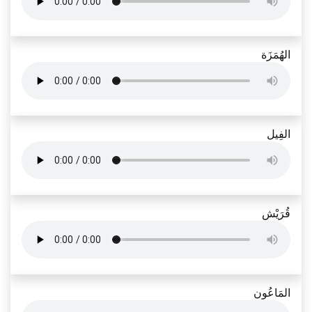
الهُمَزَة
الفِيل
قُرَيْش
المَاعُون