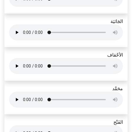
الجَاثيَة
الأحْقاف
محَمَّد
الفَتْح