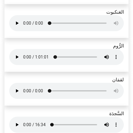
العَنكبوت
الرُّوم
لقمَان
السَّجدَة