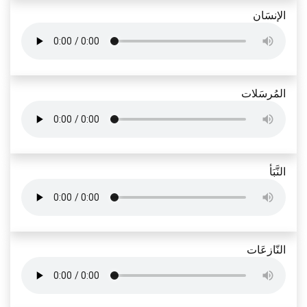
الإنسَان
المُرسَلات
النَّبَأ
النّازعَات