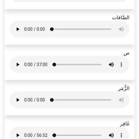
الصَّافات
ص
الزُّمَر
غَافِر