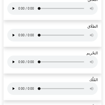
الطلَاق
التحْريم
المُلْك