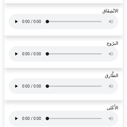
الانْشِقَاق
البرُوج
الطَّارِق
الأَعْلى