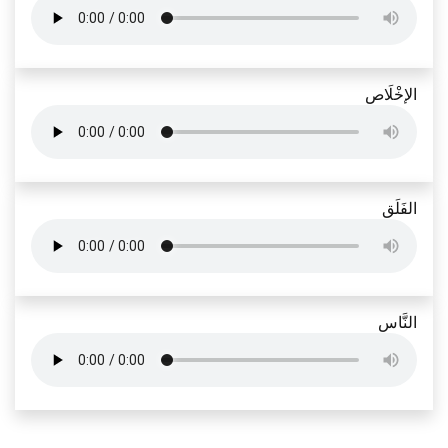
الإخْلَاص
الفَلَق
النَّاس