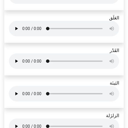
العَلَق
القَدْر
البَينَة
الزلزَلة