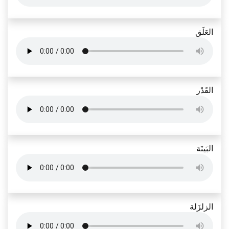
العَلَق
القَدْر
البَينَة
الزلزَلة