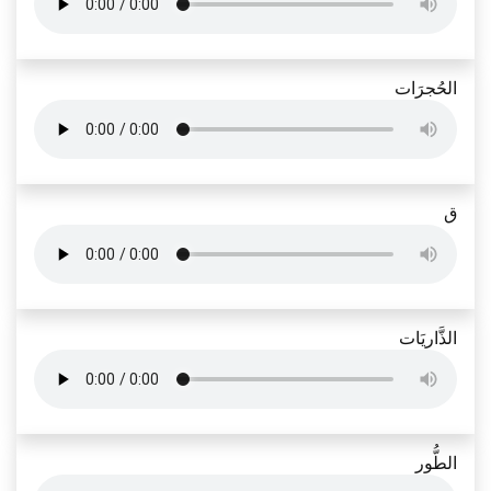
الحُجرَات
ق
الذَّاريَات
الطُّور