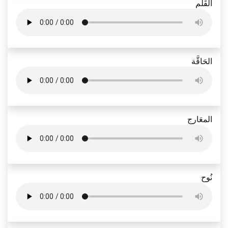
القَلَم
الحَاقَّة
المعَارج
نُوح