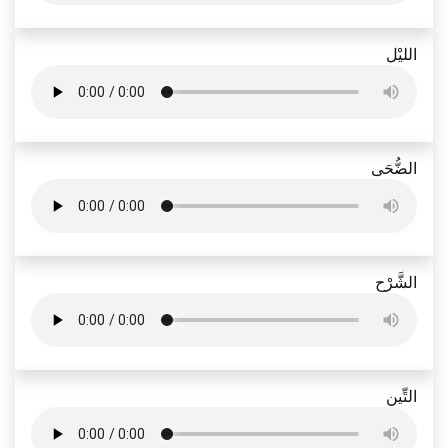
الليْل
الضُّحَى
الشَّرْح
التِّين