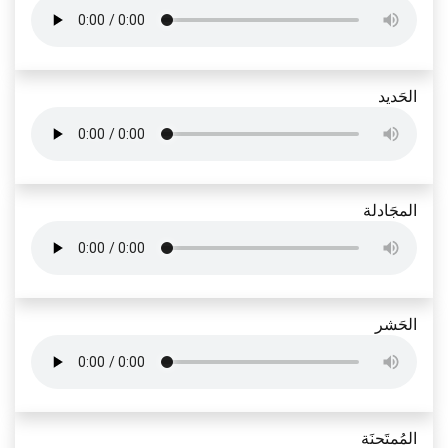
الحَديد
المجَادلة
الحَشر
المُمتَحنَة