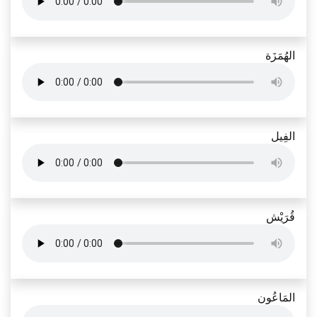
الهُمَزَة
الفِيل
قُرَيْش
المَاعُون