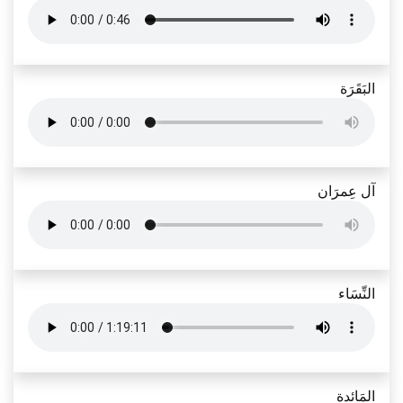
البَقَرَة
آل عِمرَان
النِّسَاء
المَائدة