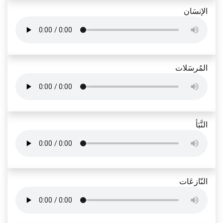
الإنسَان
المُرسَلات
النَّبَأ
النّازعَات