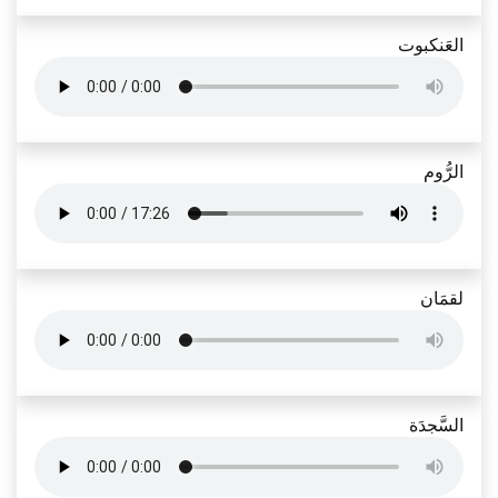
العَنكبوت
الرُّوم
لقمَان
السَّجدَة