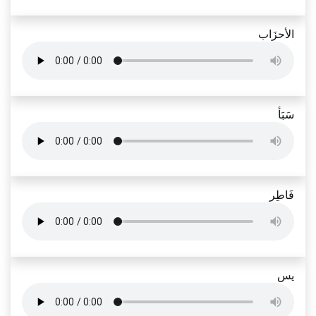
الأحزَاب
سَبَأ
فَاطِر
يس