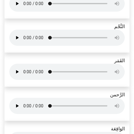
النَّجْم
القَمَر
الرَّحمن
الوَاقِعَة