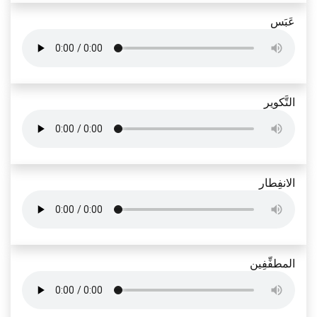
عَبَس
التَّكوير
الانفِطار
المطفِّفِين