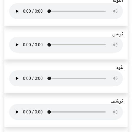
التوبَة
يُونس
هُود
يُوسُف