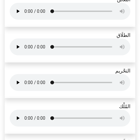
الطلَاق
التحْريم
المُلْك