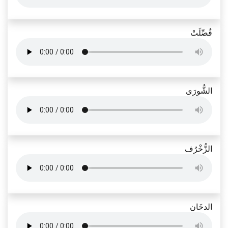
فُصِّلَتْ
الشُّورَى
الزُّخْرُف
الدخَان