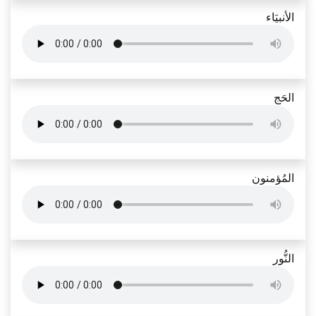
الأنبيَاء
الحَج
المُؤمنون
النُّور