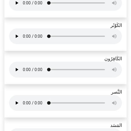
الكَوْثَر
الكَافِرُون
النَّصر
المَسَد