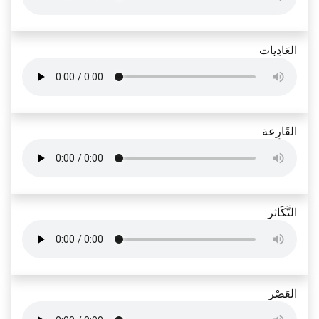
العَادِيات
القَارِعة
التَّكَاثر
العَصْر