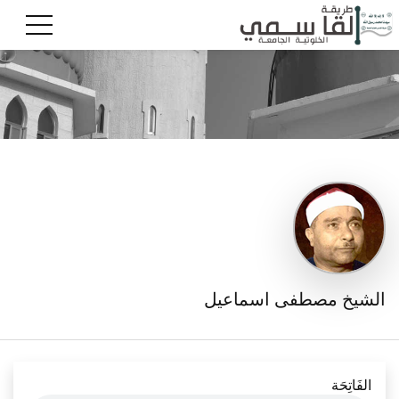
الشيخ مصطفى اسماعيل
الفَاتِحَة