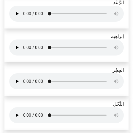
الرَّعْد
إبراهِيم
الحِجْر
النَّحْل