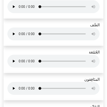
الصَّف
الجُمُعَة
المنَافِقون
التغَابُن