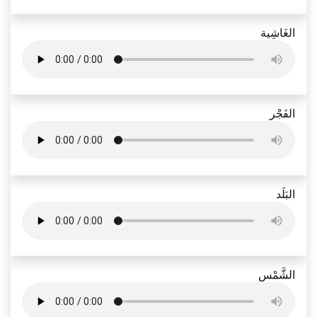
الغَاشِية
الفَجْر
البَلَد
الشَّمْس