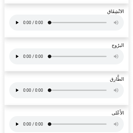
الانْشِقَاق
البرُوج
الطَّارِق
الأَعْلى