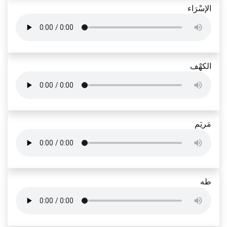
الإسْرَاء
الكهْف
مَريَم
طه