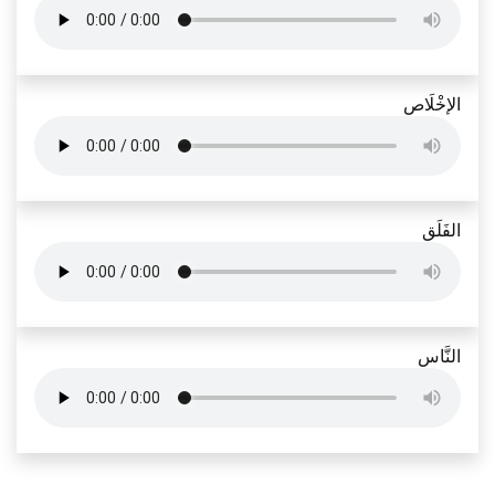
الإخْلَاص
الفَلَق
النَّاس