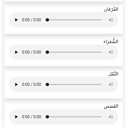
الفُرْقان
الشُّعَرَاء
النَّمْل
القَصَص