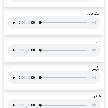
الصَّافات
ص
الزُّمَر
غَافِر