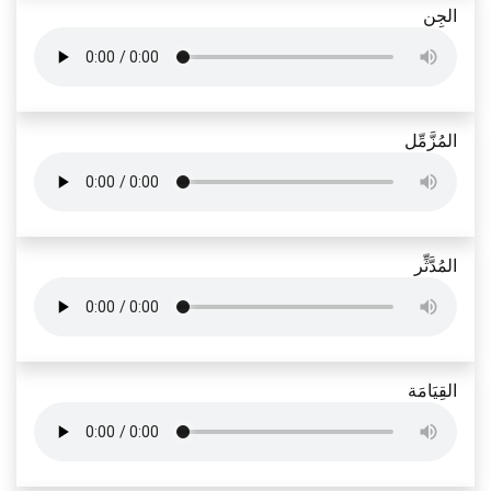
الجِن
المُزَّمِّل
المُدَّثِّر
القِيَامَة