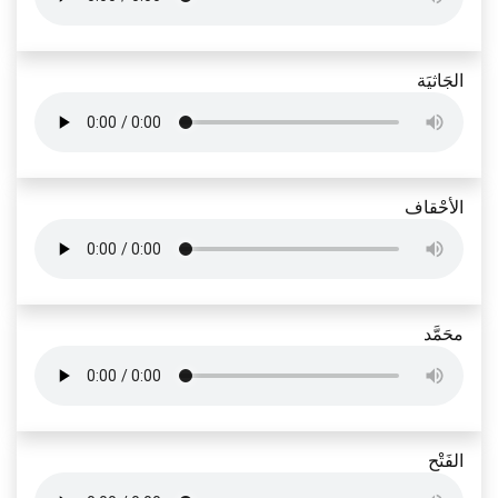
الجَاثيَة
الأحْقاف
محَمَّد
الفَتْح