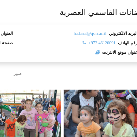
نات القاسمي العصرية
لبربد الالكتروني
hadanat@qsm.ac.il
العنوان
ب
قم الهاتف
‎+972 46120091
صفحة ا
نوان موقع الانترنت
صور