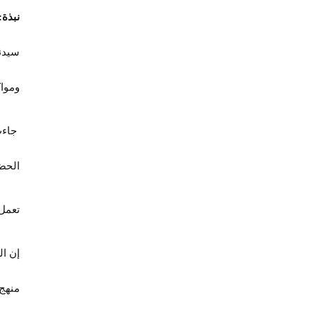
نبذة:
سيدن
ومواك
جاءت 
الحضا
تعمل 
إن ال
منهج 