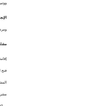
ووتير
الإنج
ومردو
مشار
إقامة
فتح ا
مشرو