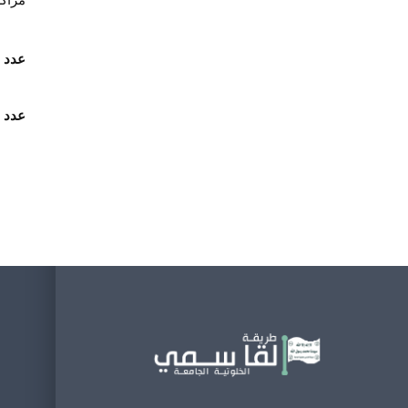
مراكز
عدد 
عدد 